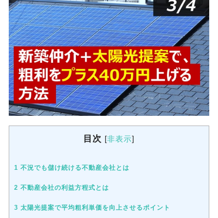
目次
[
非表示
]
1
不況でも儲け続ける不動産会社とは
2
不動産会社の利益方程式とは
3
太陽光提案で平均粗利単価を向上させるポイント