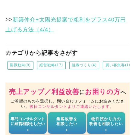
>>
新築仲介+太陽光提案で粗利をプラス40万円
上げる方法（4/4）
カテゴリから記事をさがす
業界動向(9)
経営戦略(17)
組織づくり(4)
買い客集客(16)
売上アップ／利益改善
お困りの方
に
へ
ご希望のものを選択し、問い合わせフォームにお進みくださ
い。
後日コンサルタントよりご連絡いたします。
専門コンサルタント
集客改善を
物件預かり力の
に経営相談をしたい
相談したい
改善を相談したい