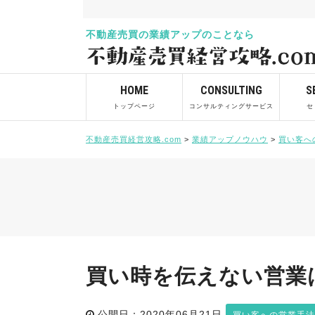
不動産売買の業績アップのことなら
HOME
CONSULTING
S
トップページ
コンサルティングサービス
セ
不動産売買経営攻略.com
>
業績アップノウハウ
>
買い客へ
買い時を伝えない営業は売
公開日：2020年06月21日