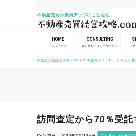
不動産売買の業績アップのことなら
HOME
CONSULTING
S
トップページ
コンサルティングサービス
セ
不動産売買経営攻略.com
>
PDF教材ダウンロード
>
売り客
訪問査定から70％受託す
公開日：2020年06月24日