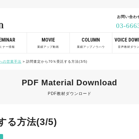
お問い合わ
03-666
EMINAR
MOVIE
COLUMN
VOICE DOW
ミナー情報
業績アップ動画
業績アップノウハウ
音声教材ダウ
への営業手法
>
訪問査定から70％受託する方法(3/5)
PDF Material Download
PDF教材ダウンロード
る方法(3/5)