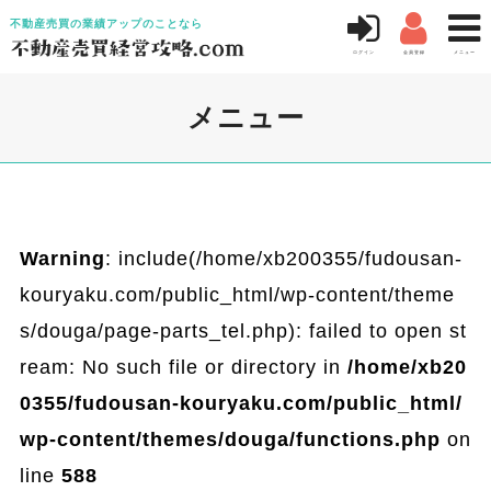



不動産売買の業績アップのことなら
ログイン
会員登録
メニュー
メニュー
Warning
: include(/home/xb200355/fudousan-
kouryaku.com/public_html/wp-content/theme
s/douga/page-parts_tel.php): failed to open st
ream: No such file or directory in
/home/xb20
0355/fudousan-kouryaku.com/public_html/
wp-content/themes/douga/functions.php
on
line
588