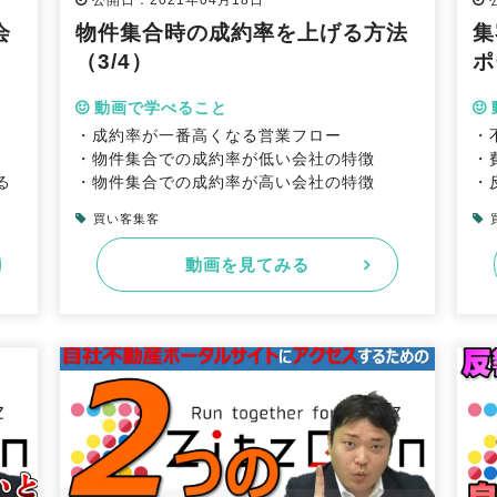
公開日：2021年04月18日
会
物件集合時の成約率を上げる方法
集
（3/4）
ポ
動画で学べること
・成約率が一番高くなる営業フロー
・
・物件集合での成約率が低い会社の特徴
・
る
・物件集合での成約率が高い会社の特徴
・
買い客集客
動画を見てみる