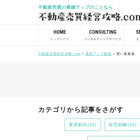
不動産売買の業績アップのことなら
HOME
CONSULTING
S
トップページ
コンサルティングサービス
セ
不動産売買経営攻略.com
>
業績アップ動画
>
買い客集客
カテゴリから記事をさがす
業界動向(10)
経営戦略(16)