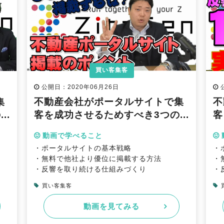
買い客集客
公開日：2020年06月26日
集
不動産会社がポータルサイトで集
不
..
客を成功させるためすべき3つの...
客
動画で学べること
・ポータルサイトの基本戦略
・
・無料で他社より優位に掲載する方法
・
・反響を取り続ける仕組みづくり
・
買い客集客
動画を見てみる